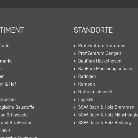
TIMENT
STANDORTE
toffe
ProfiZentrum Dremmen
h
ProfiZentrum Gangelt
markt
BauPark Hückelhoven
e
BauPark Mönchengladbach
sen
Ratingen
en & Hof
Kempen
Natursteinhandel
nausbau
Logistik
ogische Baustoffe
SSW Dach & Holz Dremmen
au & Fassade
SSW Dach & Holz Mönchengl
- und Straßenbau
SSW Dach & Holz Bedburg
llevis