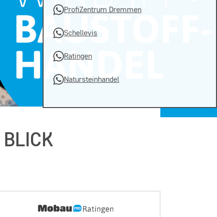
ProfiZentrum Dremmen
Schellevis
Ratingen
Natursteinhandel
 BLICK