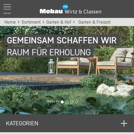
MENÜ
Home
Sortiment
Garten & Hof
Garten & Freizeit
GEMEINSAM SCHAFFEN WIR
RAUM FÜR ERHOLUNG
KATEGORIEN