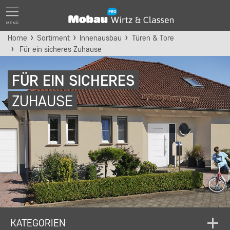
MENÜ
Home
Sortiment
Innenausbau
Türen & Tore
Für ein sicheres Zuhause
FÜR EIN SICHERES
ZUHAUSE
KATEGORIEN